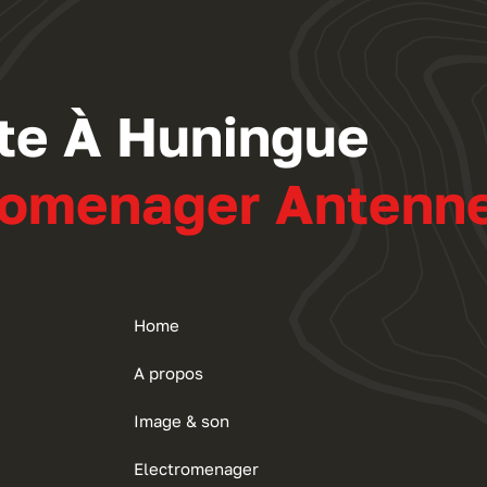
ste À Huningue
tromenager Antenn
Home
A propos
Image & son
Electromenager