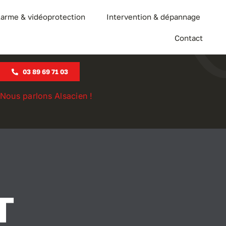
larme & vidéoprotection
Intervention & dépannage
Contact
03 89 69 71 03
Nous parlons Alsacien !
T